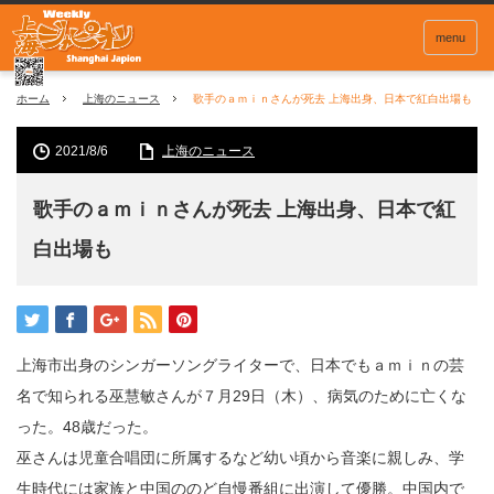
menu
ホーム
上海のニュース
歌手のａｍｉｎさんが死去 上海出身、日本で紅白出場も
2021/8/6
上海のニュース
歌手のａｍｉｎさんが死去 上海出身、日本で紅
白出場も
上海市出身のシンガーソングライターで、日本でもａｍｉｎの芸
名で知られる巫慧敏さんが７月
29
日（木）、病気のために亡くな
った。
48
歳だった。
巫さんは児童合唱団に所属するなど幼い頃から音楽に親しみ、学
生時代には家族と中国ののど自慢番組に出演して優勝。中国内で