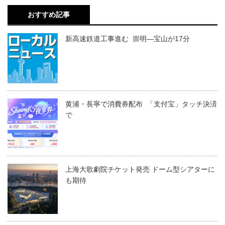
おすすめ記事
新高速鉄道工事進む 崇明―宝山が17分
黄浦・長寧で消費券配布 「支付宝」タッチ決済
で
上海大歌劇院チケット発売 ドーム型シアターに
も期待