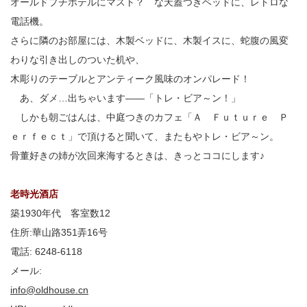
オールドプチホテルにマスト？ な天蓋つきベッドに、レトロな
電話機。
さらに隣のお部屋には、木製ベッドに、木製イスに、蛇腹の風変
わりな引き出しのついた机や、
木彫りのテーブルとアンティーク風味のオンパレード！
あ、ダメ…出ちゃいます――「トレ・ビア～ン！」
しかも朝ごはんは、中庭つきのカフェ「Ａ Ｆｕｔｕｒｅ Ｐ
ｅｒｆｅｃｔ」で頂けると聞いて、またもやトレ・ビア～ン。
骨董好きの姉が次回来海するときは、きっとココにします♪
老時光酒店
築1930年代 客室数12
住所:華山路351弄16号
電話: 6248-6118
メール:
info@oldhouse.cn