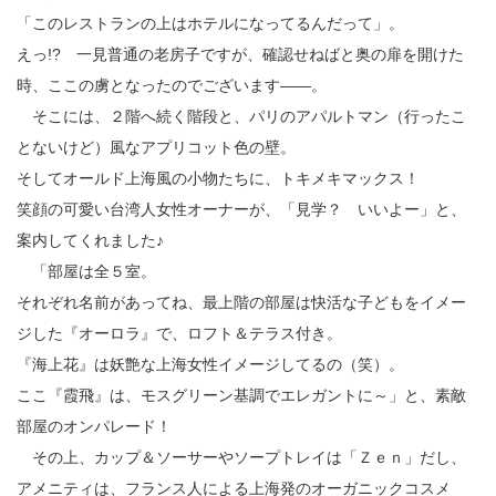
「このレストランの上はホテルになってるんだって」。
えっ!? 一見普通の老房子ですが、確認せねばと奥の扉を開けた
時、ここの虜となったのでございます――。
そこには、２階へ続く階段と、パリのアパルトマン（行ったこ
とないけど）風なアプリコット色の壁。
そしてオールド上海風の小物たちに、トキメキマックス！
笑顔の可愛い台湾人女性オーナーが、「見学？ いいよー」と、
案内してくれました♪
「部屋は全５室。
それぞれ名前があってね、最上階の部屋は快活な子どもをイメー
ジした『オーロラ』で、ロフト＆テラス付き。
『海上花』は妖艶な上海女性イメージしてるの（笑）。
ここ『霞飛』は、モスグリーン基調でエレガントに～」と、素敵
部屋のオンパレード！
その上、カップ＆ソーサーやソープトレイは「Ｚｅｎ」だし、
アメニティは、フランス人による上海発のオーガニックコスメ