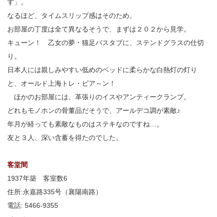
す」。
なるほど、タイムスリップ感はそのため。
お部屋の丁度は全て異なるそうで、まずは２０２から見学。
キューン！ 乙女の夢・猫足バスタブに、ステンドグラスの仕切
り。
日本人には親しみやすい低めのベッドに柔らかな白熱灯の灯り
と、オールド上海トレ・ビア～ン！
ほかのお部屋には、革張りのイスやアンティークランプ。
どれもモノホンの骨董品だそうで、アールデコ調が素敵♪
年月が経っても素敵なものはステキなのですね…。
友と３人、深い含蓄を得たのでした。
客堂間
1937年築 客室数6
住所:永嘉路335号（襄陽南路）
電話: 5466-9355