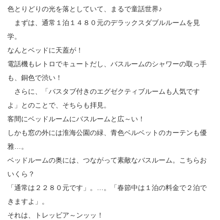
色とりどりの光を落としていて、まるで童話世界♪
まずは、通常１泊１４８０元のデラックスダブルルームを見
学。
なんとベッドに天蓋が！
電話機もレトロでキュートだし、バスルームのシャワーの取っ手
も、銅色で渋い！
さらに、「バスタブ付きのエグゼクティブルームも人気です
よ」とのことで、そちらも拝見。
客間にベッドルームにバスルームと広～い！
しかも窓の外には淮海公園の緑、青色ベルベットのカーテンも優
雅…。
ベッドルームの奥には、つながって素敵なバスルーム。こちらお
いくら？
「通常は２２８０元です」。…。「春節中は１泊の料金で２泊で
きますよ」。
それは、トレッビア～ンッッ！