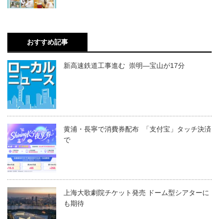
おすすめ記事
新高速鉄道工事進む 崇明―宝山が17分
黄浦・長寧で消費券配布 「支付宝」タッチ決済
で
上海大歌劇院チケット発売 ドーム型シアターに
も期待