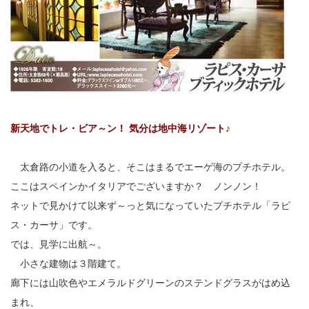
新天地でトレ・ビア～ン！ 気分は地中海リゾート♪
太倉路の小道を入ると、そこはまるでエーゲ海のプチホテル。
ここはスペインかイタリアでございますか？ ノンノン！
ネットで見かけて以来ず～っと気になっていたプチホテル「ラピ
ス・カーサ」です。
では、見学に出航～。
小さな建物は３階建て。
廊下には山吹色やエメラルドグリーンのステンドグラスがはめ込
まれ、