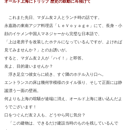
オールド上海にトリップ 歴史の鼓動に耳傾けて
これまた先日、マダム友２人とランチ時の話です。
永嘉路の東南アジア料理店「ＬｅＶｏｙａｇｅ」にて、長身・小
顔のイケメン中国人マネジャーから完璧な日本語で、
「上は老房子を改装したホテルになっているんですが、よければ
見てみませんか？」とのお誘いが。
すると、マダム友２人が「ハイ！」と即答。
友よ、目的違いませんか？
浮き足立つ彼女らに続き、すぐ隣のホテル入り口へ。
エントランスの床は幾何学模様のタイル張り、そして正面には静
謐漂う一面の壁画。
何よりも上海の喧騒が途端に消え、オールド上海に迷い込んだよ
うでございます！
口をつぐんだ友２人も、どうやら同じ気分？
「この建物は、できるだけ建設当時のものを残しているんで