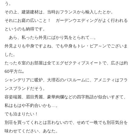
う。
その上、建築建材は、当時おフランスから輸入したとか。
それにお庭の広いこと！ ガーデンウエディングがよく行われる
というのも納得です。
あら、私ったら外見にばかり気をとられて…。
外見よりも中身ですよね、でも中身もトレ・ビア～ンでございま
した。
たった６室のお部屋は全てエグゼクティブスイートで、広さは約
60平方㍍。
シャンデリアに暖炉、大理石のバスルームに、アメニティはフラ
ンスブランドだそう。
容姿端麗、眉目秀麗、豪華絢爛などの四字熟語が似合いすぎて、
私はもはや不釣合いかも…。
でも泊まりたい！
別荘を買ってくれとは言わないので、せめて一晩でも別荘気分を
味わせてください、あなた。