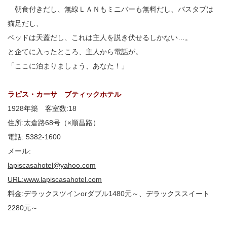
朝食付きだし、無線ＬＡＮもミニバーも無料だし、バスタブは
猫足だし、
ベッドは天蓋だし、これは主人を説き伏せるしかない…。
と企てに入ったところ、主人から電話が。
「ここに泊まりましょう、あなた！」
ラピス・カーサ ブティックホテル
1928年築 客室数:18
住所:太倉路68号（×順昌路）
電話: 5382-1600
メール:
lapiscasahotel@yahoo.com
URL:www.lapiscasahotel.com
料金:デラックスツインorダブル1480元～、デラックススイート
2280元～