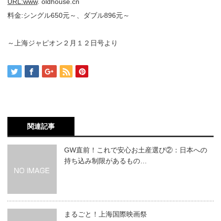
URL:www
. oldhouse.cn
料金:シングル650元～、ダブル896元～
～上海ジャピオン２月１２日号より
関連記事
GW直前！これで安心お土産選び②：日本への
持ち込み制限があるもの…
まるごと！上海国際映画祭