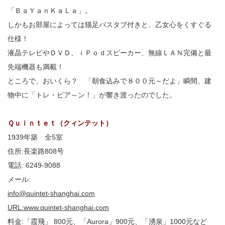
「ＢａＹａｎＫａＬａ」。
しかもお部屋によっては猫足バスタブ付きと、乙女心をくすぐる
仕様！
液晶テレビやＤＶＤ、ｉＰｏｄスピーカー、無線ＬＡＮ完備と最
先端機器も満載！
ところで、おいくら？ 「朝食込みで８００元～だよ」瞬間、建
物中に「トレ・ビア～ン！」が響き渡ったのでした。
Ｑｕｉｎｔｅｔ（クィンテット）
1939年築 全5室
住所:長楽路808号
電話: 6249-9088
メール:
info@quintet-shanghai.com
URL:www.quintet-shanghai.com
料金:「霞飛」 800元、「Aurora」900元、「湧泉」1000元など