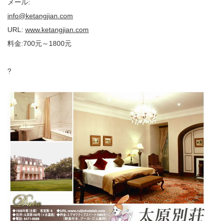
メール:
info@ketangjian.com
URL:
www.ketangjian.com
料金:700元～1800元
?