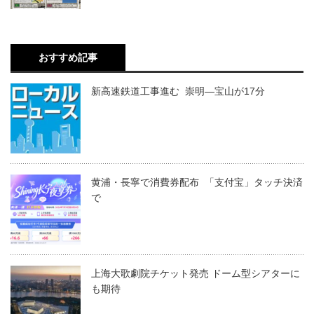
おすすめ記事
新高速鉄道工事進む 崇明―宝山が17分
黄浦・長寧で消費券配布 「支付宝」タッチ決済
で
上海大歌劇院チケット発売 ドーム型シアターに
も期待