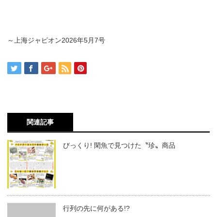
～上海ジャピオン
2026
年
5
月
7
号
関連記事
びっくり! 閑魚で見つけた〝珍〟商品
行列の先に何がある!?