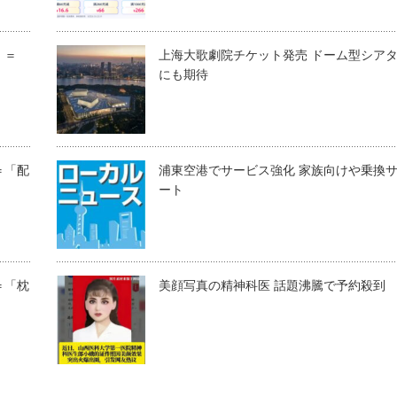
」＝
上海大歌劇院チケット発売 ドーム型シア
にも期待
＝「配
浦東空港でサービス強化 家族向けや乗換
ート
＝「枕
美顔写真の精神科医 話題沸騰で予約殺到