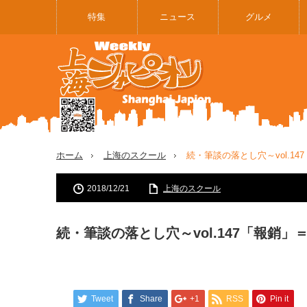
特集
ニュース
グルメ
ホーム
上海のスクール
続・筆談の落とし穴～vol.1
2018/12/21
上海のスクール
続・筆談の落とし穴～vol.147「報銷
Tweet
Share
+1
RSS
Pin it