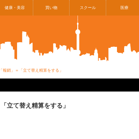
健康・美容
買い物
スクール
医療
47「報銷」＝「立て替え精算をする」
」＝「立て替え精算をする」