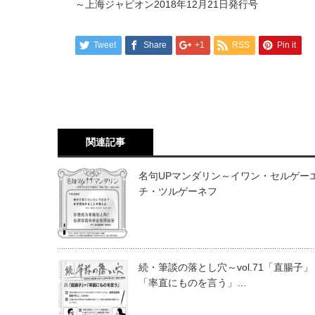
～上海ジャピオン2018年12月21日発行号
Tweet
Share
+1
RSS
Pin it
関連記事
名句UPマンダリン～イワン・セルゲー
チ・ツルゲーネフ
続・筆談の落とし穴～vol.71「直腸子」
「率直にものを言う」…