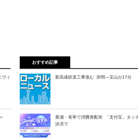
おすすめ記事
エヴィ
新高速鉄道工事進む 崇明―宝山が17分
＝
黄浦・長寧で消費券配布 「支付宝」タッ
決済で