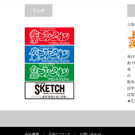
リンク
上海
発行部
創 
発 
仕 
配布
語学
設置
★広
会社概要
広告について
お問い合わせ