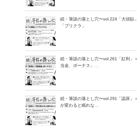
続・筆談の落とし穴〜vol.224「大頭貼
「プリクラ」
続・筆談の落とし穴〜vol.261「紅利」
当金、ボーナス」…
続・筆談の落とし穴〜vol.291「認床」
が変わると眠れな…