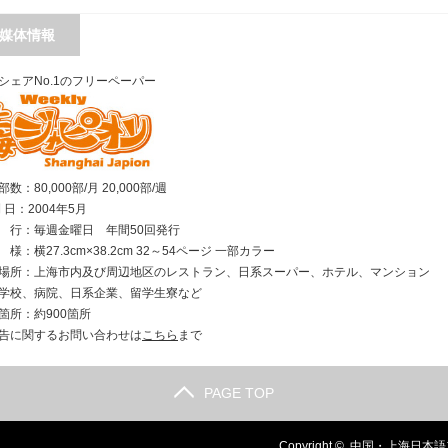
媒体情報
シェアNo.1のフリーペーパー
数：80,000部/月 20,000部/週
刊 日：2004年5月
行：毎週金曜日 年間50回発行
様：横27.3cm×38.2cm 32～54ページ 一部カラー
場所：上海市内及び周辺地区のレストラン、日系スーパー、ホテル、マンション
学校、病院、日系企業、留学生寮など
箇所：約900箇所
告に関するお問い合わせは
こちら
まで
PAGE TOP
Copyright ©
中国・上海日本語