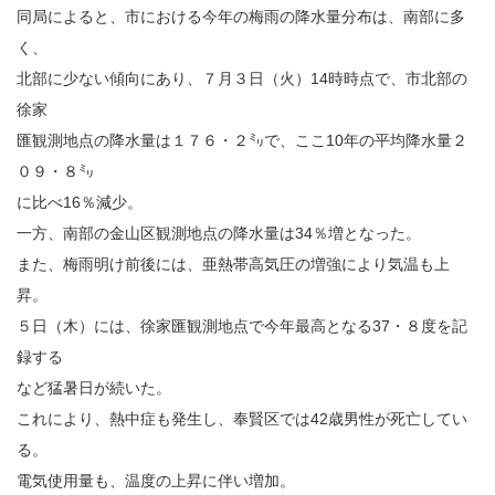
同局によると、市における今年の梅雨の降水量分布は、南部に多
く、
北部に少ない傾向にあり、７月３日（火）14時時点で、市北部の
徐家
匯観測地点の降水量は１７６・２㍉で、ここ10年の平均降水量２
０９・８㍉
に比べ16％減少。
一方、南部の金山区観測地点の降水量は34％増となった。
また、梅雨明け前後には、亜熱帯高気圧の増強により気温も上
昇。
５日（木）には、徐家匯観測地点で今年最高となる37・８度を記
録する
など猛暑日が続いた。
これにより、熱中症も発生し、奉賢区では42歳男性が死亡してい
る。
電気使用量も、温度の上昇に伴い増加。