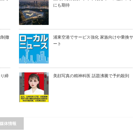
にも期待
強制撤
浦東空港でサービス強化 家族向けや乗換
ート
取り締
美顔写真の精神科医 話題沸騰で予約殺到
媒体情報