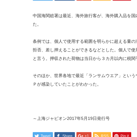
中国海関総署は最近、海外旅行客が、海外購入品を国
た。
条例では、個人で使用する範囲を明らかに超える量の
拒否、差し押えることができるなどとした。個人で使
と言う。押収された荷物は当日から３カ月以内に税関
そのほか、世界各地で最近「ランサムウエア」という
Ｐが感染していたことがわかった。
～上海ジャピオン2017年5月19日発行号
Tweet
Share
+1
RSS
Pin it