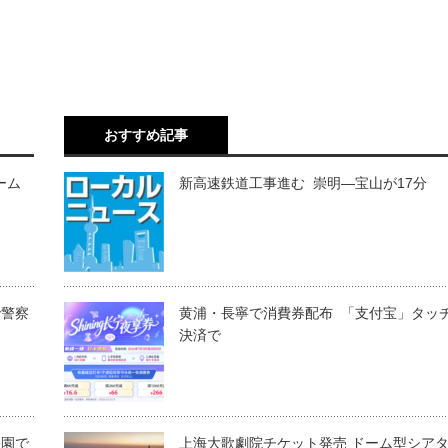
おすすめ記事
ーム
新高速鉄道工事進む 崇明―宝山が17分
で警察
黄浦・長寧で消費券配布 「支付宝」タッ
決済で
公園で
上海大歌劇院チケット発売 ドーム型シア