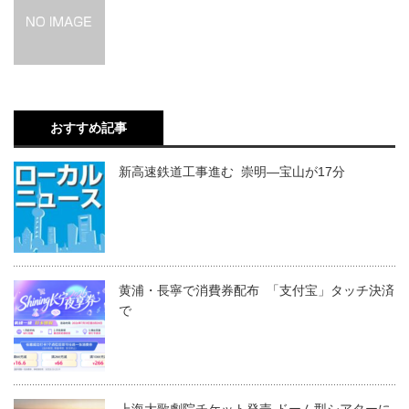
おすすめ記事
新高速鉄道工事進む 崇明―宝山が17分
黄浦・長寧で消費券配布 「支付宝」タッチ決済
で
上海大歌劇院チケット発売 ドーム型シアターに