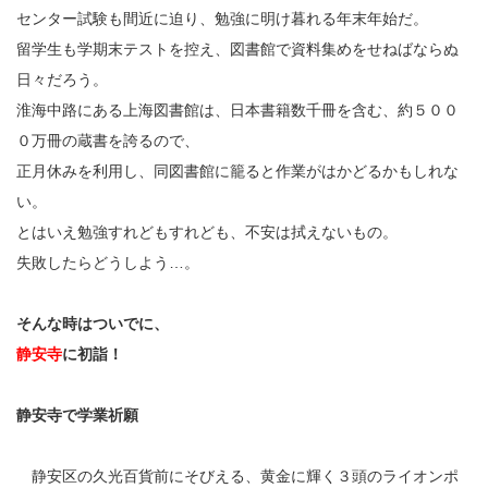
センター試験も間近に迫り、勉強に明け暮れる年末年始だ。
留学生も学期末テストを控え、図書館で資料集めをせねばならぬ
日々だろう。
淮海中路にある上海図書館は、日本書籍数千冊を含む、約５００
０万冊の蔵書を誇るので、
正月休みを利用し、同図書館に籠ると作業がはかどるかもしれな
い。
とはいえ勉強すれどもすれども、不安は拭えないもの。
失敗したらどうしよう…。
そんな時はついでに、
静安寺
に初詣！
静安寺で学業祈願
静安区の久光百貨前にそびえる、黄金に輝く３頭のライオンポ