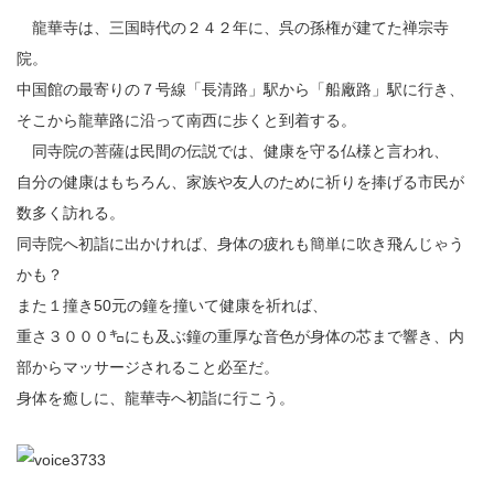
龍華寺は、三国時代の２４２年に、呉の孫権が建てた禅宗寺
院。
中国館の最寄りの７号線「長清路」駅から「船廠路」駅に行き、
そこから龍華路に沿って南西に歩くと到着する。
同寺院の菩薩は民間の伝説では、健康を守る仏様と言われ、
自分の健康はもちろん、家族や友人のために祈りを捧げる市民が
数多く訪れる。
同寺院へ初詣に出かければ、身体の疲れも簡単に吹き飛んじゃう
かも？
また１撞き50元の鐘を撞いて健康を祈れば、
重さ３０００㌔にも及ぶ鐘の重厚な音色が身体の芯まで響き、内
部からマッサージされること必至だ。
身体を癒しに、龍華寺へ初詣に行こう。