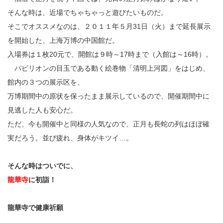
そんな時は、近場でちゃちゃっと遊びたいものだ。
そこでオススメなのは、２０１１年５月31日（火）まで延長展示
を開始した、上海万博の中国館だ。
入場券は１枚20元で、開館は９時～17時まで（入館は～16時）。
パビリオンの目玉である動く絵巻物「清明上河図」をはじめ、
館内の３つの展示区を、
万博期間中の原状を保ったまま展示しているので、開催期間中に
見逃した人も安心だ。
ただ、今も開催中と同様の人気なので、正月も長蛇の列はほぼ確
実だろう。並び疲れ、身体がキツイ…。
そんな時はついでに、
龍華寺
に初詣！
龍華寺で健康祈願