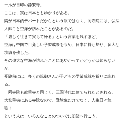
ールが目印の静安寺。
ここは、実は日本ともゆかりがある。
隣が日本的デパートだからという訳ではなく、同寺院には、弘法
大師こと空海が訪れたことがあるのだ。
「虚しく往きて実ちて帰る」という言葉を残すほど、
空海は中国で目覚しい学習成果を収め、日本に持ち帰り、多大な
功績を残した。
その偉大な空海が訪れたことにあやかってかどうかは知らない
が、
受験前には、多くの親御さんが子どもの学業成就を祈りに訪れ
る。
同寺院も龍華寺と同じく、三国時代に建てられたとされる。
大繁華街にある寺院なので、受験生だけでなく、人生日々勉
強！
という人は、いろんなことのついでに初詣へ行こう。