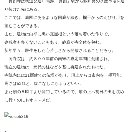
真如寺は軌道交通11号線「真如」駅から銅川路の水産市場を通
り抜けた先にある。
ここでは、庭園にあるような回廊が続き、欄干からのんびり川を
望むことができる。
また、建物は白壁に黒い瓦屋根という落ち着いた作りで、
参観者も多くないこともあり、静寂が寺全体を包む。
新年早々、殺生をした心苦しさから開放されることだろう。
同寺院は、約８００年前の南宋の嘉定年間に創建され、
現在の建物は、元代の柱などを基に再建されたものだ。
寺院内には11層建ての仏塔があり、頂上からは市内を一望可能。
高さは53㍍と、腹ごなしにちょうどいい。
また朝の５時半より開門しているので、塔の上へ初日の出を眺め
に行くのにもオススメだ。