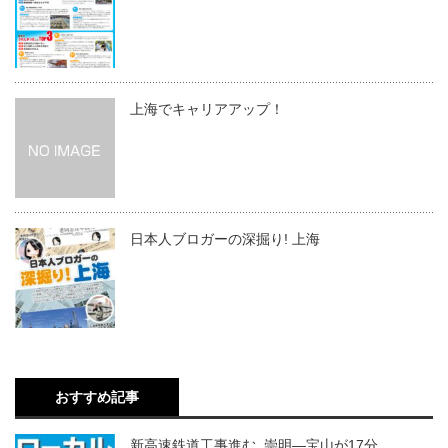
上海でキャリアアップ！
日本人ブロガーの深掘り! 上海
おすすめ記事
新高速鉄道工事進む 崇明―宝山が17分