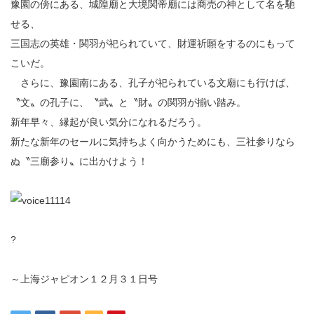
豫園の傍にある、城隍廟と大境関帝廟には商売の神として名を馳
せる、
三国志の英雄・関羽が祀られていて、財運祈願をするのにもって
こいだ。
さらに、豫園南にある、孔子が祀られている文廟にも行けば、
〝文〟の孔子に、〝武〟と〝財〟の関羽が揃い踏み。
新年早々、縁起が良い気分になれるだろう。
新たな新年のセールに気持ちよく向かうためにも、三社参りなら
ぬ〝三廟参り〟に出かけよう！
?
～上海ジャピオン１２月３１日号