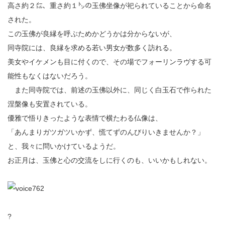
高さ約２㍍、重さ約１㌧の玉佛坐像が祀られていることから命名
された。
この玉佛が良縁を呼ぶためかどうかは分からないが、
同寺院には、良縁を求める若い男女が数多く訪れる。
美女やイケメンも目に付くので、その場でフォーリンラヴする可
能性もなくはないだろう。
また同寺院では、前述の玉佛以外に、同じく白玉石で作られた
涅槃像も安置されている。
優雅で悟りきったような表情で横たわる仏像は、
「あんまりガツガツいかず、慌てずのんびりいきませんか？」
と、我々に問いかけているようだ。
お正月は、玉佛と心の交流をしに行くのも、いいかもしれない。
?