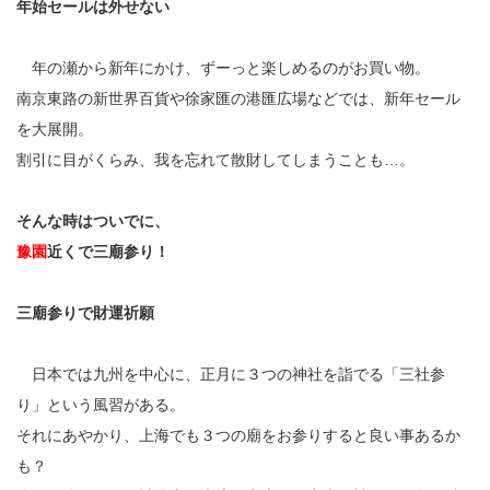
年始セールは外せない
年の瀬から新年にかけ、ずーっと楽しめるのがお買い物。
南京東路の新世界百貨や徐家匯の港匯広場などでは、新年セール
を大展開。
割引に目がくらみ、我を忘れて散財してしまうことも…。
そんな時はついでに、
豫園
近くで三廟参り！
三廟参りで財運祈願
日本では九州を中心に、正月に３つの神社を詣でる「三社参
り」という風習がある。
それにあやかり、上海でも３つの廟をお参りすると良い事あるか
も？