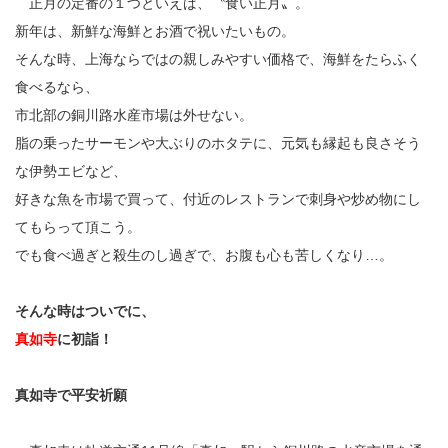
正月の定番の１つといえば、〝食い正月〟。
新年は、新鮮な海鮮とお酒で祝いたいもの。
そんな時、上海ならではの親しみやすい価格で、海鮮をたらふく
食べるなら、
市北部の銅川路水産市場は外せない。
脂の乗ったサーモンや大ぶりのホタテに、元気も縁起も良さそう
な伊勢エビなど、
好きな魚を市場で買って、付近のレストランで刺身や炒め物にし
てもらって頂こう。
でも食べ過ぎと殺生のし過ぎで、お腹も心も苦しくなり…。
そんな時はついでに、
真如寺
に初詣！
真如寺で平安祈願