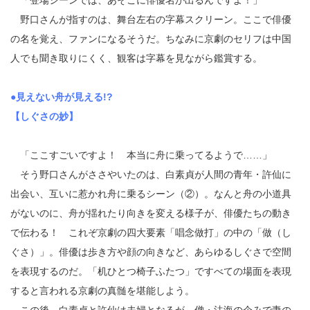
「登場シーンでは、あそこに俳優名が出るんですよ！」
野口さんが指すのは、舞台左右の字幕スクリーン。ここで俳優
の名を覚え、ファンになるそうだ。ちなみに京劇のセリフは中国
人でも聞き取りにくく、観客は字幕を見ながら鑑賞する。
●見えない舟が見える!?
【しぐさの妙】
「ここすごいですよ！ 本当に舟に乗ってるようで……」
そう野口さんがささやいたのは、白素貞が人間の青年・許仙に
出会い、互いに惹かれ舟に乗るシーン（②）。なんと舟の小道具
がないのに、舟が揺れたり向きを変える様子が、俳優たちの動き
で伝わる！ これぞ京劇の四大要素「唱念做打」の中の「做（し
ぐさ）」。俳優は歩き方や顔の向きなど、あらゆるしぐさで空間
を表現するのだ。「机ひとつ椅子ふたつ」ですべての場面を表現
すると言われる京劇の真髄を堪能しよう。