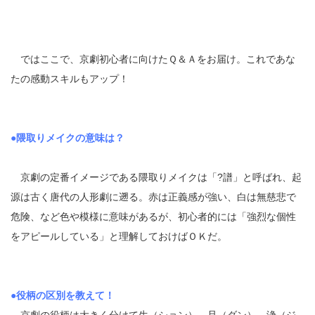
ではここで、京劇初心者に向けたＱ＆Ａをお届け。これであな
たの感動スキルもアップ！
●隈取りメイクの意味は？
京劇の定番イメージである隈取りメイクは「?譜」と呼ばれ、起
源は古く唐代の人形劇に遡る。赤は正義感が強い、白は無慈悲で
危険、など色や模様に意味があるが、初心者的には「強烈な個性
をアピールしている」と理解しておけばＯＫだ。
●役柄の区別を教えて！