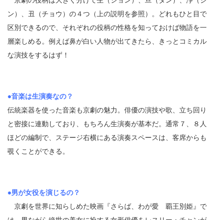
京劇の役柄は大きく分けて生（ション）、旦（ダン）、浄（ジ
ン）、丑（チョウ）の４つ（上の説明を参照）。どれもひと目で
区別できるので、それぞれの役柄の性格を知っておけば物語を一
層楽しめる。例えば鼻が白い人物が出てきたら、きっとコミカル
な演技をするはず！
●音楽は生演奏なの？
伝統楽器を使った音楽も京劇の魅力。俳優の演技や歌、立ち回り
と密接に連動しており、もちろん生演奏が基本だ。通常７、８人
ほどの編制で、ステージ右横にある演奏スペースは、客席からも
覗くことができる。
●男が女役を演じるの？
京劇を世界に知らしめた映画『さらば、わが愛 覇王別姫』で