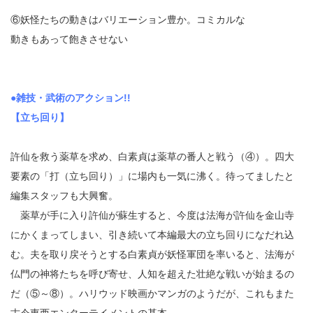
⑥妖怪たちの動きはバリエーション豊か。コミカルな
動きもあって飽きさせない
●雑技・武術のアクション!!
【立ち回り】
許仙を救う薬草を求め、白素貞は薬草の番人と戦う（④）。四大
要素の「打（立ち回り）」に場内も一気に沸く。待ってましたと
編集スタッフも大興奮。
薬草が手に入り許仙が蘇生すると、今度は法海が許仙を金山寺
にかくまってしまい、引き続いて本編最大の立ち回りになだれ込
む。夫を取り戻そうとする白素貞が妖怪軍団を率いると、法海が
仏門の神将たちを呼び寄せ、人知を超えた壮絶な戦いが始まるの
だ（⑤～⑧）。ハリウッド映画かマンガのようだが、これもまた