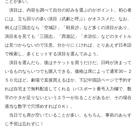
ことが多い。
演目は、内容を調べて自分の好みを選ぶのがポイント。初心者
には、立ち回りの多い演目（武劇と呼ぶ）がオススメだ。なお、
例えば三国志なら「空城計」「戦長沙」など多くの演目があり、
演目名を見ても「三国志」「西遊記」「水滸伝」などのタイトル
は見つからないので注意。分かりにくければ、とりあえず日本語
で検索し、多くヒットする演目を選んでみよう。
演目を選んだら、後はチケットを買うだけだ。日時が決まって
いるものならいつでも購入できる。価格は席によって通常30～２
５０元ほど。劇場で直接買えるほか、下記中国語ページで予約す
れば自宅まで無料配送してくれる（パスポート番号入力欄で、数
字のケタが足りないというエラーが出ることがあるが、その場合
適当な数字で穴埋めすればＯＫ）。
当日でも席が空いていることが多い。もちろん、事前のあらす
じ予習は忘れずに！