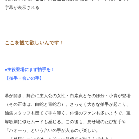
字幕が表示される
ここを観て欲しいんです！
●主役登場にまず拍手を！
【拍手・合いの手】
幕が開き、舞台に主人公の女性・白素貞とその妹分・小青が登場
（その正体は、白蛇と青蛇①）。さっそく大きな拍手が起こり、
編集スタッフも慌てて手を叩く。俳優のファンも多いようで、宝
塚歌劇に似たムードも感じる。この後も、見せ場のたび拍手や
「ハオーっ」という合いの手が入るのが楽しい。