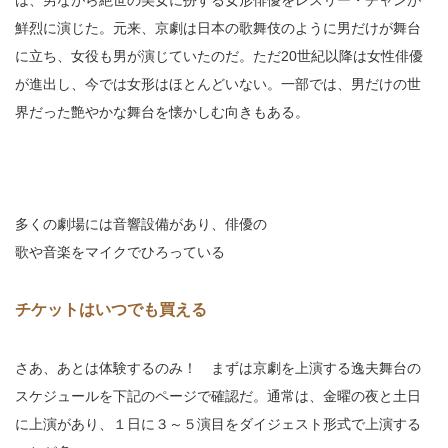
は、男ながら絶世の美女に扮する女形俳優をレスリー・チャンが
鮮烈に演じた。元来、京劇は日本の歌舞伎のように男だけが舞台
に立ち、女役も男が演じていたのだ。ただ20世紀以降は女性俳優
が進出し、今では女形はほとんどいない。一部では、男だけの世
界だった艶やかな舞台を懐かしむ向きもある。
多くの劇場には音響設備があり、俳優の
歌や音楽をマイクでひろっている
チケットはいつでも買える
さあ、あとは体験するのみ！ まずは京劇を上演する逸夫舞台の
スケジュールを下記のページで確認だ。通常は、金曜の夜と土日
に上演があり、１日に３～５演目をダイジェスト形式で上演する