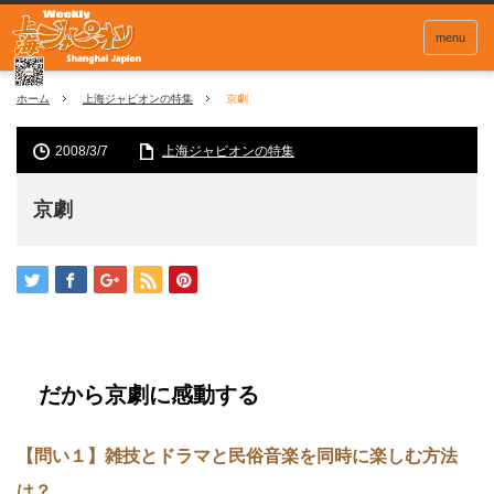
menu
ホーム
上海ジャピオンの特集
京劇
2008/3/7
上海ジャピオンの特集
京劇
だから京劇に感動する
【問い１】雑技とドラマと民俗音楽を同時に楽しむ方法
は？