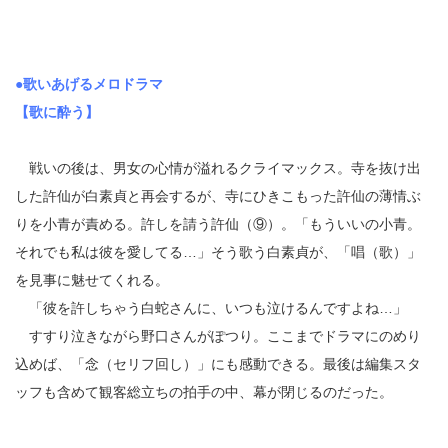
●歌いあげるメロドラマ
【歌に酔う】
戦いの後は、男女の心情が溢れるクライマックス。寺を抜け出
した許仙が白素貞と再会するが、寺にひきこもった許仙の薄情ぶ
りを小青が責める。許しを請う許仙（⑨）。「もういいの小青。
それでも私は彼を愛してる…」そう歌う白素貞が、「唱（歌）」
を見事に魅せてくれる。
「彼を許しちゃう白蛇さんに、いつも泣けるんですよね…」
すすり泣きながら野口さんがぽつり。ここまでドラマにのめり
込めば、「念（セリフ回し）」にも感動できる。最後は編集スタ
ッフも含めて観客総立ちの拍手の中、幕が閉じるのだった。