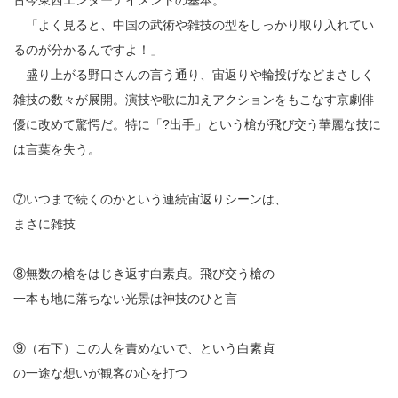
古今東西エンターテイメントの基本。
「よく見ると、中国の武術や雑技の型をしっかり取り入れてい
るのが分かるんですよ！」
盛り上がる野口さんの言う通り、宙返りや輪投げなどまさしく
雑技の数々が展開。演技や歌に加えアクションをもこなす京劇俳
優に改めて驚愕だ。特に「?出手」という槍が飛び交う華麗な技に
は言葉を失う。
⑦いつまで続くのかという連続宙返りシーンは、
まさに雑技
⑧無数の槍をはじき返す白素貞。飛び交う槍の
一本も地に落ちない光景は神技のひと言
⑨（右下）この人を責めないで、という白素貞
の一途な想いが観客の心を打つ