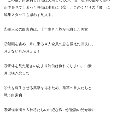
この後、白素貞と許仙は夫婦となるが、僧・法海の企みで妻の
正体を見てしまった許仙は瀕死に（③）。このくだりの「做」に
編集スタッフも思わず見入る。
①主人公の白素貞は、千年生きた蛇が化身した美女
②船頭を含め、舟に乗る４人全員の息を揃えた演技に、
見えない舟が見える！
③正体を見た驚きのあまり許仙は倒れてしまい、白素
貞は嘆き悲しむ
④夫を蘇生させる薬草を得るため、薬草の番人たちと
戦う白素貞
⑤妖怪軍団ＶＳ神将たちの壮絶な戦いが物語の見せ場に