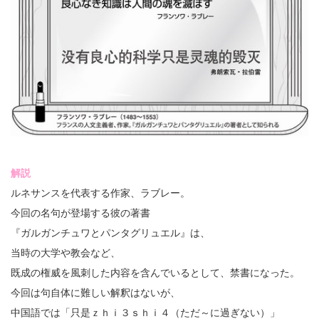
解説
ルネサンスを代表する作家、ラブレー。
今回の名句が登場する彼の著書
『ガルガンチュワとパンタグリュエル』は、
当時の大学や教会など、
既成の権威を風刺した内容を含んでいるとして、禁書になった。
今回は句自体に難しい解釈はないが、
中国語では「只是ｚｈｉ３ｓｈｉ４（ただ～に過ぎない）」