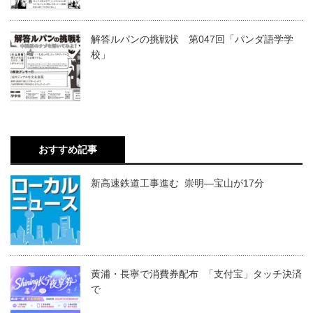
解答ルパンの挑戦状 第047回「パンダ語学学
校」
おすすめ記事
新高速鉄道工事進む 崇明―宝山が17分
黄浦・長寧で消費券配布 「支付宝」タッチ決済
で