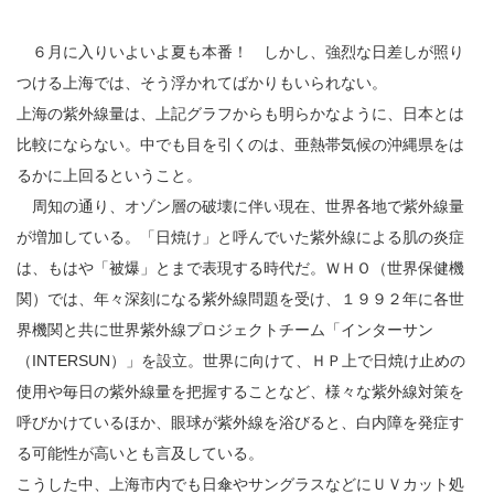
６月に入りいよいよ夏も本番！ しかし、強烈な日差しが照り
つける上海では、そう浮かれてばかりもいられない。
上海の紫外線量は、上記グラフからも明らかなように、日本とは
比較にならない。中でも目を引くのは、亜熱帯気候の沖縄県をは
るかに上回るということ。
周知の通り、オゾン層の破壊に伴い現在、世界各地で紫外線量
が増加している。「日焼け」と呼んでいた紫外線による肌の炎症
は、もはや「被爆」とまで表現する時代だ。ＷＨＯ（世界保健機
関）では、年々深刻になる紫外線問題を受け、１９９２年に各世
界機関と共に世界紫外線プロジェクトチーム「インターサン
（INTERSUN）」を設立。世界に向けて、ＨＰ上で日焼け止めの
使用や毎日の紫外線量を把握することなど、様々な紫外線対策を
呼びかけているほか、眼球が紫外線を浴びると、白内障を発症す
る可能性が高いとも言及している。
こうした中、上海市内でも日傘やサングラスなどにＵＶカット処