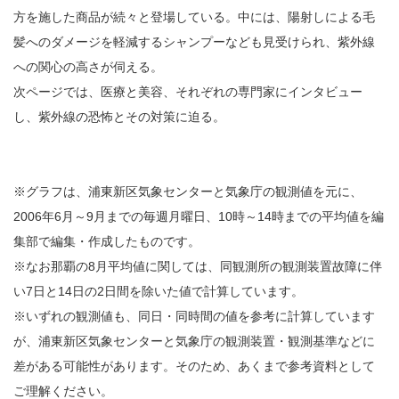
方を施した商品が続々と登場している。中には、陽射しによる毛
髪へのダメージを軽減するシャンプーなども見受けられ、紫外線
への関心の高さが伺える。
次ページでは、医療と美容、それぞれの専門家にインタビュー
し、紫外線の恐怖とその対策に迫る。
※グラフは、浦東新区気象センターと気象庁の観測値を元に、
2006年6月～9月までの毎週月曜日、10時～14時までの平均値を編
集部で編集・作成したものです。
※なお那覇の8月平均値に関しては、同観測所の観測装置故障に伴
い7日と14日の2日間を除いた値で計算しています。
※いずれの観測値も、同日・同時間の値を参考に計算しています
が、浦東新区気象センターと気象庁の観測装置・観測基準などに
差がある可能性があります。そのため、あくまで参考資料として
ご理解ください。