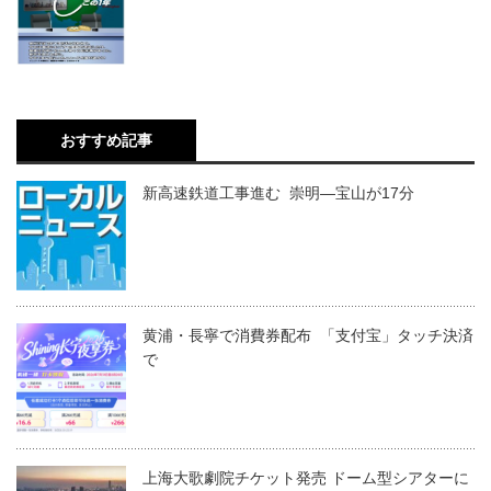
おすすめ記事
新高速鉄道工事進む 崇明―宝山が17分
黄浦・長寧で消費券配布 「支付宝」タッチ決済
で
上海大歌劇院チケット発売 ドーム型シアターに