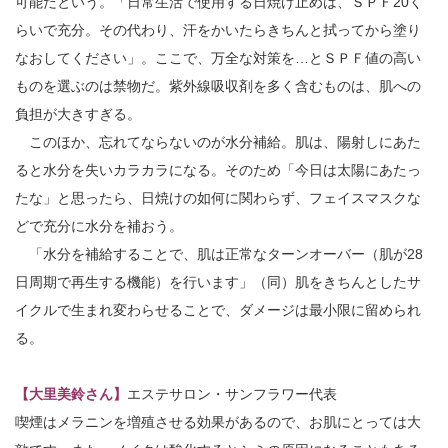
可能だという。「日常生活で使用する日焼け止めは、ＳＰＦ20く
らいで充分。その代わり、汗をかいたらきちんと拭ってから塗り
なおしてください」。ここで、万全な対策を…とＳＰＦ値の高い
ものを選ぶのは禁物だ。紫外線吸収剤を多く含むものは、肌への
負担が大きすぎる。
このほか、忘れてならないのが水分補給。肌は、陽射しにあた
ると水分を失いカラカラになる。そのため「今日は太陽にあたっ
たな」と思ったら、日焼けの如何に関わらず、フェイスマスクな
どで充分に水分を補おう。
「水分を補給することで、肌は正常なターンオーバー（肌が28
日周期で再生する機能）を行います」（同）肌をきちんとしたサ
イクルで生まれ変わらせることで、ダメージは最小限に留められ
る。
【大里美鈴さん】
エステサロン・サンフラワー代表
喫煙はメラニンを増殖させる効果があるので、お肌にとっては大