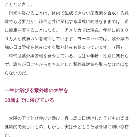
ことだと言う。
日光を浴びることは、体内で生成できない栄養素を合成する意
味でも必要だが、時代と共に変化する環境に鈍感なままでは、逆
に健康を害することになる。「アメリカでは現在、年間に約１０
０万人が皮膚ガンを発症しています。ヨーロッパでは、紫外線の
強い日は学校を休みにする取り組みも始まっています」（同）。
時代は紫外線警報を発令している。もはや年齢・性別に関わら
ず、誰もが日ごろからきちんとした紫外線対策を取らなければな
らないのだ。
一生に浴びる紫外線の大半を
18歳までに浴びている
太陽の下で伸び伸びと遊び、真っ黒に日焼けした子どもの姿は
健康的で美しいもの。しかし、実は子どもこそ紫外線に弱い存在
だ。