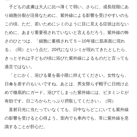
子どもの皮膚は大人に比べ薄くて弱い。さらに、成長段階にあ
り細胞分裂が活発なために、紫外線による影響を受けやすいのも
この頃。ただ、若いためにシミのように目に見える症状は出ない
ために、あまり重要視されていないと言えるだろう。紫外線の怖
さのひとつは、「細胞に蓄積されて５～10年後に肌表面に現れ
る」（同）という点だ。20代になりシミが現れてきたとしたら、
きっとそれは子どもの頃に浴びた紫外線によるものだと言っても
過言ではない。
「とにかく、浴びる量を最小限に抑えてください。女性なら、
日傘を差すのもいいですね。あとは、男女限らず帽子に日焼け止
めで徹底的にガード。浴びてしまった紫外線には、ビタミンＣが
有効です。日ごろからたっぷり摂取してください」（同）
直射日光に当たっていなくても、日中ならどこにいても紫外線
の影響を受けると心得よう。室内でも車内でも、常に紫外線を意
識することが肝心だ。