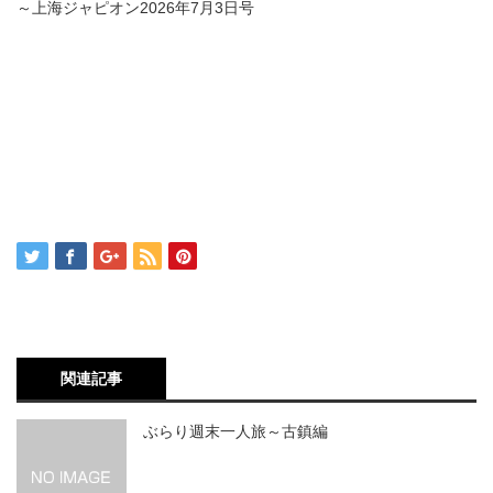
～上海ジャピオン
2026
年
7
月
3
日号
関連記事
ぶらり週末一人旅～古鎮編