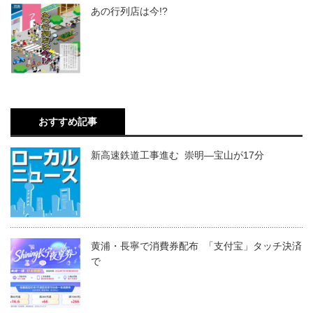
あの行列店は今!?
おすすめ記事
新高速鉄道工事進む 崇明―宝山が17分
黄浦・長寧で消費券配布 「支付宝」タッチ決済
で